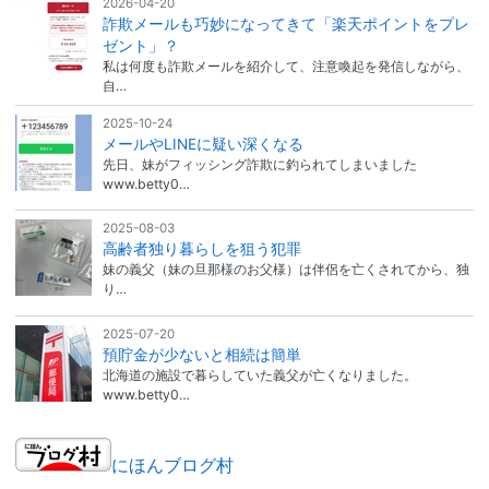
2026-04-20
詐欺メールも巧妙になってきて「楽天ポイントをプレ
ゼント」？
私は何度も詐欺メールを紹介して、注意喚起を発信しながら、
自…
2025-10-24
メールやLINEに疑い深くなる
先日、妹がフィッシング詐欺に釣られてしまいました
www.betty0…
2025-08-03
高齢者独り暮らしを狙う犯罪
妹の義父（妹の旦那様のお父様）は伴侶を亡くされてから、独
り…
2025-07-20
預貯金が少ないと相続は簡単
北海道の施設で暮らしていた義父が亡くなりました。
www.betty0…
にほんブログ村