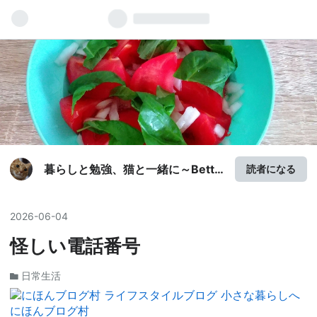
暮らしと勉強、猫と一緒に～Betty
読者になる
のブログ
2026
-
06
-
04
怪しい電話番号
日常生活
にほんブログ村